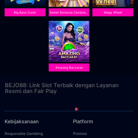
Big Bass Crash
Sweet Bonanza Candyland
Mega Wheel
Amazing Baccarat
BEJO88: Link Slot Terbaik dengan Layanan
Resmi dan Fair Play
Kebijaksanaan
Platform
Responsible Gambling
Promosi