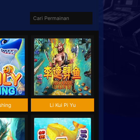
shing
Li Kui Pi Yu