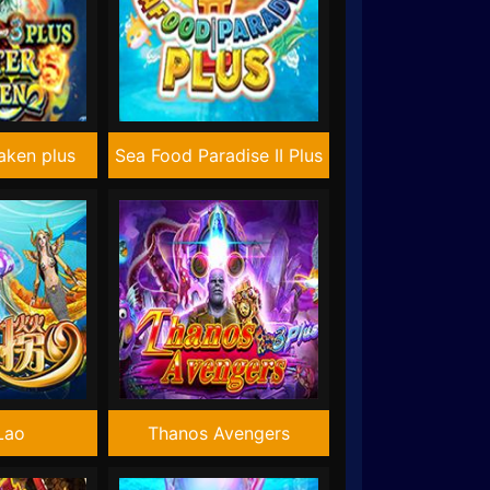
aken plus
Sea Food Paradise II Plus
Lao
Thanos Avengers