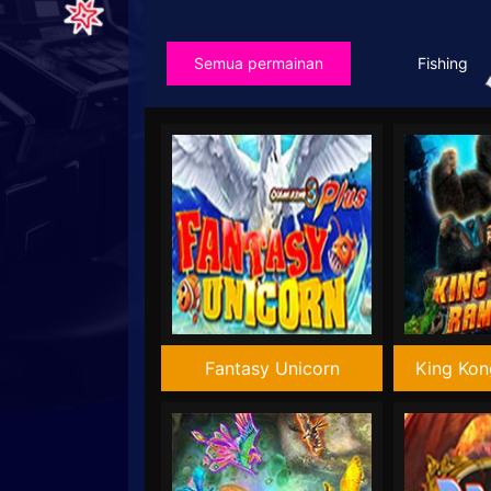
Semua permainan
Fishing
Fantasy Unicorn
King Kon