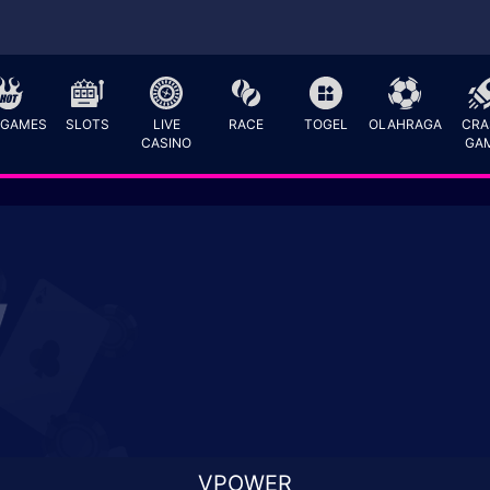
 GAMES
SLOTS
LIVE
RACE
TOGEL
OLAHRAGA
CRA
CASINO
GA
VPOWER