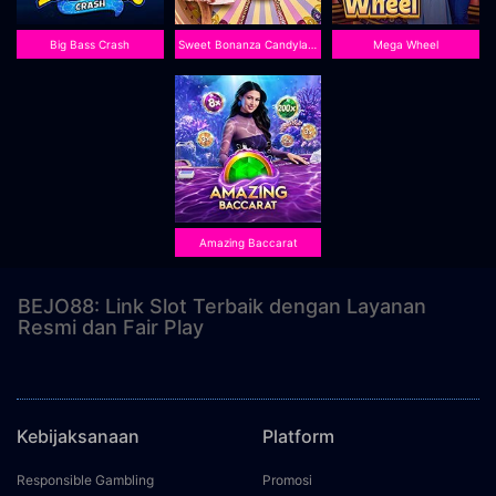
Big Bass Crash
Sweet Bonanza Candyland
Mega Wheel
Amazing Baccarat
BEJO88: Link Slot Terbaik dengan Layanan
Resmi dan Fair Play
Kebijaksanaan
Platform
Responsible Gambling
Promosi