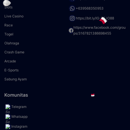
Slots
+639568350953
Live Casino
https://bit.ly/IG-BEJO88
Race
https://www.facebook.com/grou
ps/3167821386698455
Togel
Olahraga
Crash Game
Arcade
E-Sports
Sabung Ayam
Komunitas
Telegram
Whatsapp
Instagram