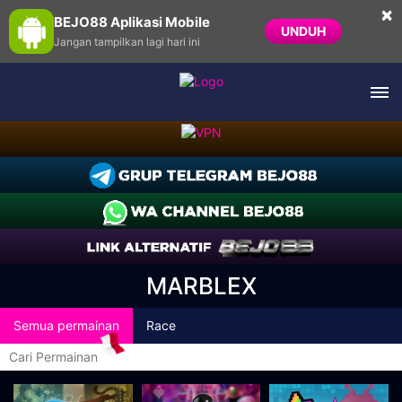
×
BEJO88 Aplikasi Mobile
UNDUH
Jangan tampilkan lagi hari ini
MARBLEX
Semua permainan
Race